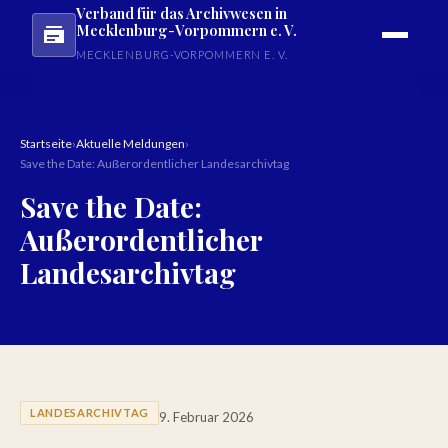
Verband für das Archivwesen in
Mecklenburg-Vorpommern e. V.
MECKLENBURG-VORPOMMERN E. V.
Startseite
›
Aktuelle Meldungen
›
Save the Date: Außerordentlicher Landesarchivtag
Save the Date:
Außerordentlicher
Landesarchivtag
LANDESARCHIVTAG
9. Februar 2026