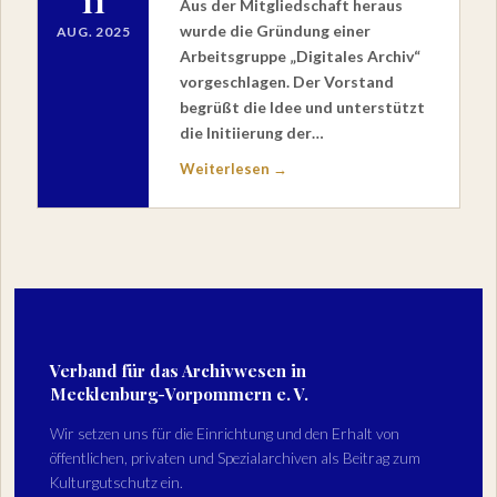
11
Aus der Mitgliedschaft heraus
wurde die Gründung einer
AUG. 2025
Arbeitsgruppe „Digitales Archiv“
vorgeschlagen. Der Vorstand
begrüßt die Idee und unterstützt
die Initiierung der…
Weiterlesen →
Verband für das Archivwesen in
Mecklenburg-Vorpommern e. V.
Wir setzen uns für die Einrichtung und den Erhalt von
öffentlichen, privaten und Spezialarchiven als Beitrag zum
Kulturgutschutz ein.