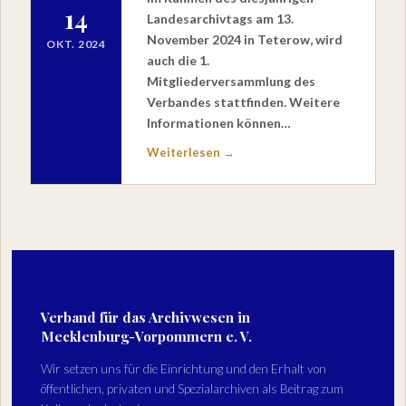
14
Landesarchivtags am 13.
November 2024 in Teterow, wird
OKT. 2024
auch die 1.
Mitgliederversammlung des
Verbandes stattfinden. Weitere
Informationen können…
Weiterlesen →
Verband für das Archivwesen in
Mecklenburg-Vorpommern e. V.
Wir setzen uns für die Einrichtung und den Erhalt von
öffentlichen, privaten und Spezialarchiven als Beitrag zum