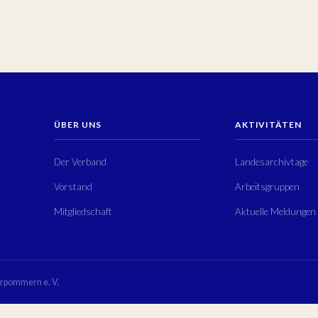
ÜBER UNS
AKTIVITÄTEN
Der Verband
Landesarchivtage
Vorstand
Arbeitsgruppen
Mitgliedschaft
Aktuelle Meldungen
rpommern e. V.