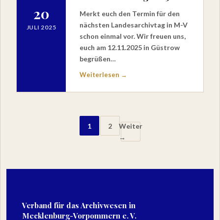
20
Merkt euch den Termin für den
nächsten Landesarchivtag in M-V
JULI 2025
schon einmal vor. Wir freuen uns,
euch am 12.11.2025 in Güstrow
begrüßen…
Weiterlesen →
Seitennummerierung
1
2
Weiter
der
→
Beiträge
Verband für das Archivwesen in
Mecklenburg-Vorpommern e. V.